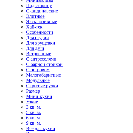
Минимализм
Под старину
Скандинавские
Элитные
Эксклюзивные
Хай-тек
Особенности
Для студии
Для хрущевки
Для дачи
Встроенные
С антресолями
С барной стойкой
С островом
Малогабаритные
Модульные
Скрытые ручки
Размер
Мини-кухни
Узкие
3 кв. м.
5 кв. м.
6 кв. м.
9 кв. м.
Все для кухни