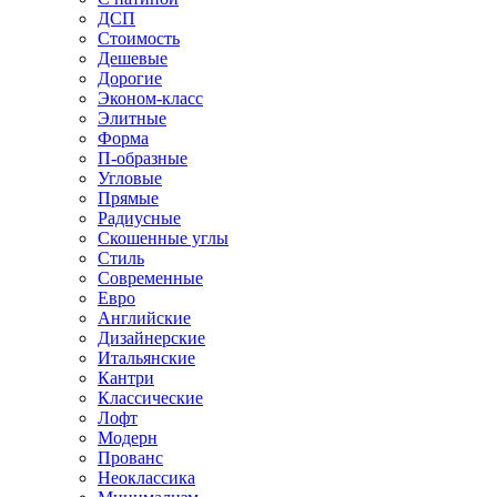
ДСП
Стоимость
Дешевые
Дорогие
Эконом-класс
Элитные
Форма
П-образные
Угловые
Прямые
Радиусные
Скошенные углы
Стиль
Современные
Евро
Английские
Дизайнерские
Итальянские
Кантри
Классические
Лофт
Модерн
Прованс
Неоклассика