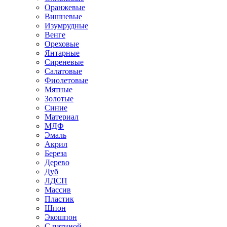
Оранжевые
Вишневые
Изумрудные
Венге
Ореховые
Янтарные
Сиреневые
Салатовые
Фиолетовые
Мятные
Золотые
Синие
Материал
МДФ
Эмаль
Акрил
Береза
Дерево
Дуб
ЛДСП
Массив
Пластик
Шпон
Экошпон
С патиной