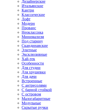
Дизайнерские
Итальянские
Кантри
Классические
Лофт
Модерн
Прованс
Неоклассика
Минимализм
Под старину
Скандинавские
Элитные
Эксклюзивные
Хай-тек
Особенности
Для студии
Для хрущевки
Для дачи
Встроенные
С антресолями
С барной стойкой
С островом
Малогабаритные
Модульные
Скрытые ручки