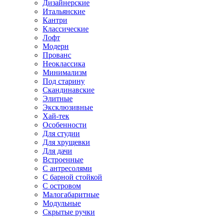
Дизайнерские
Итальянские
Кантри
Классические
Лофт
Модерн
Прованс
Неоклассика
Минимализм
Под старину
Скандинавские
Элитные
Эксклюзивные
Хай-тек
Особенности
Для студии
Для хрущевки
Для дачи
Встроенные
С антресолями
С барной стойкой
С островом
Малогабаритные
Модульные
Скрытые ручки