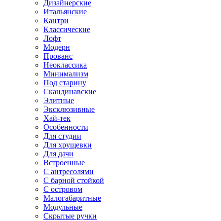
Дизайнерские
Итальянские
Кантри
Классические
Лофт
Модерн
Прованс
Неоклассика
Минимализм
Под старину
Скандинавские
Элитные
Эксклюзивные
Хай-тек
Особенности
Для студии
Для хрущевки
Для дачи
Встроенные
С антресолями
С барной стойкой
С островом
Малогабаритные
Модульные
Скрытые ручки