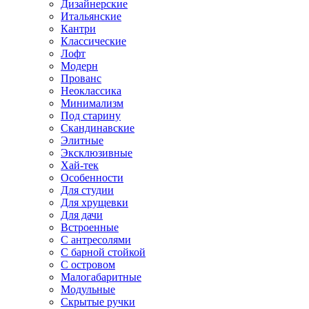
Дизайнерские
Итальянские
Кантри
Классические
Лофт
Модерн
Прованс
Неоклассика
Минимализм
Под старину
Скандинавские
Элитные
Эксклюзивные
Хай-тек
Особенности
Для студии
Для хрущевки
Для дачи
Встроенные
С антресолями
С барной стойкой
С островом
Малогабаритные
Модульные
Скрытые ручки