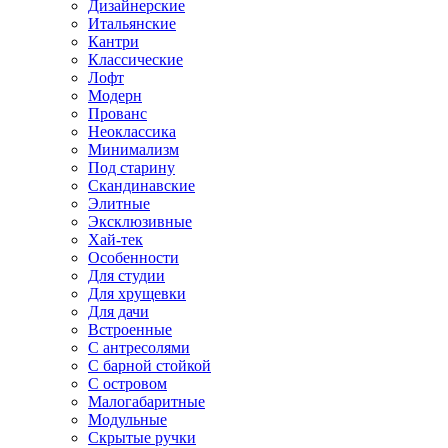
Дизайнерские
Итальянские
Кантри
Классические
Лофт
Модерн
Прованс
Неоклассика
Минимализм
Под старину
Скандинавские
Элитные
Эксклюзивные
Хай-тек
Особенности
Для студии
Для хрущевки
Для дачи
Встроенные
С антресолями
С барной стойкой
С островом
Малогабаритные
Модульные
Скрытые ручки