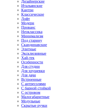
Дизайнерские
Итальянские
Кантри
Классические
Лофт
Модерн
Прованс
Неоклассика
Минимализм
Под старину
Скандинавские
Элитные
Эксклюзивные
Хай-тек
Особенности
Для студии
Для хрущевки
Для дачи
Встроенные
С антресолями
С барной стойкой
С островом
Малогабаритные
Модульные
Скрытые ручки