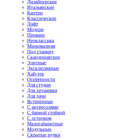
Дизайнерские
Итальянские
Кантри
Классические
Лофт
Модерн
Прованс
Неоклассика
Минимализм
Под старину
Скандинавские
Элитные
Эксклюзивные
Хай-тек
Особенности
Для студии
Для хрущевки
Для дачи
Встроенные
С антресолями
С барной стойкой
С островом
Малогабаритные
Модульные
Скрытые ручки