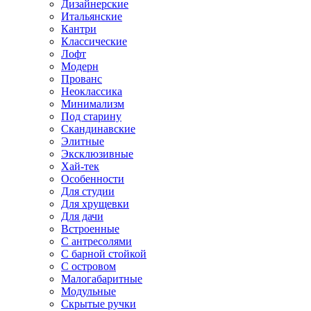
Дизайнерские
Итальянские
Кантри
Классические
Лофт
Модерн
Прованс
Неоклассика
Минимализм
Под старину
Скандинавские
Элитные
Эксклюзивные
Хай-тек
Особенности
Для студии
Для хрущевки
Для дачи
Встроенные
С антресолями
С барной стойкой
С островом
Малогабаритные
Модульные
Скрытые ручки