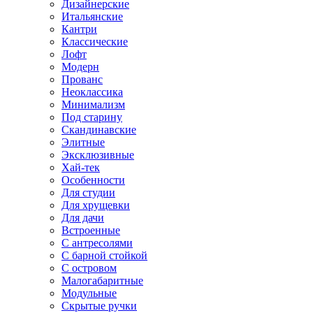
Дизайнерские
Итальянские
Кантри
Классические
Лофт
Модерн
Прованс
Неоклассика
Минимализм
Под старину
Скандинавские
Элитные
Эксклюзивные
Хай-тек
Особенности
Для студии
Для хрущевки
Для дачи
Встроенные
С антресолями
С барной стойкой
С островом
Малогабаритные
Модульные
Скрытые ручки