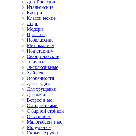
Дизайнерские
Итальянские
Кантри
Классические
Лофт
Модерн
Прованс
Неоклассика
Минимализм
Под старину
Скандинавские
Элитные
Эксклюзивные
Хай-тек
Особенности
Для студии
Для хрущевки
Для дачи
Встроенные
С антресолями
С барной стойкой
С островом
Малогабаритные
Модульные
Скрытые ручки