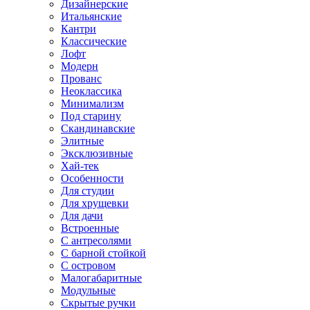
Дизайнерские
Итальянские
Кантри
Классические
Лофт
Модерн
Прованс
Неоклассика
Минимализм
Под старину
Скандинавские
Элитные
Эксклюзивные
Хай-тек
Особенности
Для студии
Для хрущевки
Для дачи
Встроенные
С антресолями
С барной стойкой
С островом
Малогабаритные
Модульные
Скрытые ручки