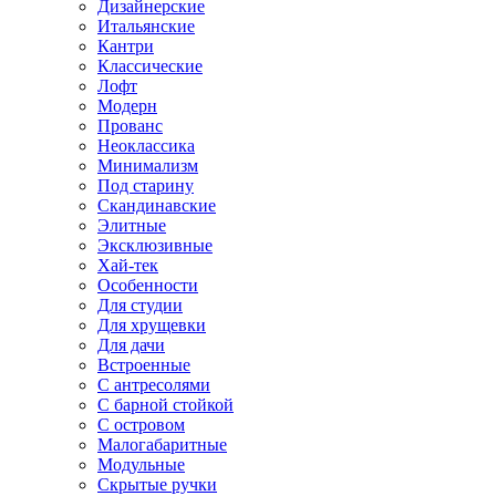
Дизайнерские
Итальянские
Кантри
Классические
Лофт
Модерн
Прованс
Неоклассика
Минимализм
Под старину
Скандинавские
Элитные
Эксклюзивные
Хай-тек
Особенности
Для студии
Для хрущевки
Для дачи
Встроенные
С антресолями
С барной стойкой
С островом
Малогабаритные
Модульные
Скрытые ручки