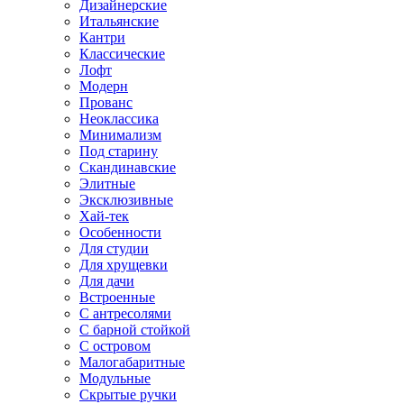
Дизайнерские
Итальянские
Кантри
Классические
Лофт
Модерн
Прованс
Неоклассика
Минимализм
Под старину
Скандинавские
Элитные
Эксклюзивные
Хай-тек
Особенности
Для студии
Для хрущевки
Для дачи
Встроенные
С антресолями
С барной стойкой
С островом
Малогабаритные
Модульные
Скрытые ручки