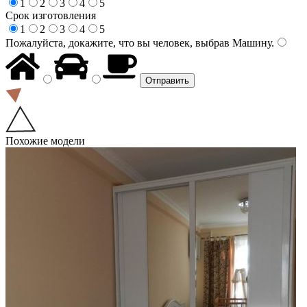
1
2
3
4
5
Срок изготовления
1
2
3
4
5
Пожалуйста, докажите, что вы человек, выбрав
Машину
.
Похожие модели