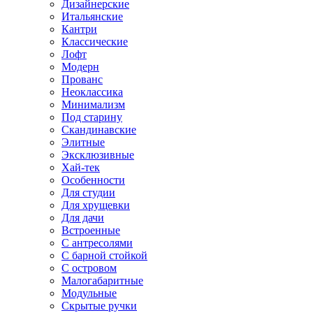
Дизайнерские
Итальянские
Кантри
Классические
Лофт
Модерн
Прованс
Неоклассика
Минимализм
Под старину
Скандинавские
Элитные
Эксклюзивные
Хай-тек
Особенности
Для студии
Для хрущевки
Для дачи
Встроенные
С антресолями
С барной стойкой
С островом
Малогабаритные
Модульные
Скрытые ручки