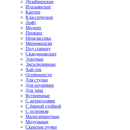
Дизайнерские
Итальянские
Кантри
Классические
Лофт
Модерн
Прованс
Неоклассика
Минимализм
Под старину
Скандинавские
Элитные
Эксклюзивные
Хай-тек
Особенности
Для студии
Для хрущевки
Для дачи
Встроенные
С антресолями
С барной стойкой
С островом
Малогабаритные
Модульные
Скрытые ручки