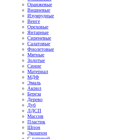
Оранжевые
Вишневые
Изумрудные
Венге
Ореховые
Янтарные
Сиреневые
Салатовые
Фиолетовые
Мятные
Золотые
Синие
Материал
МДФ
Эмаль
Акрил
Береза
Дерево
Дуб
ЛДСП
Массив
Пластик
Шпон
Экошпон
С патиной