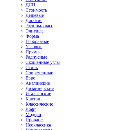
ДСП
Стоимость
Дешевые
Дорогие
Эконом-класс
Элитные
Форма
П-образные
Угловые
Прямые
Радиусные
Скошенные углы
Стиль
Современные
Евро
Английские
Дизайнерские
Итальянские
Кантри
Классические
Лофт
Модерн
Прованс
Неоклассика