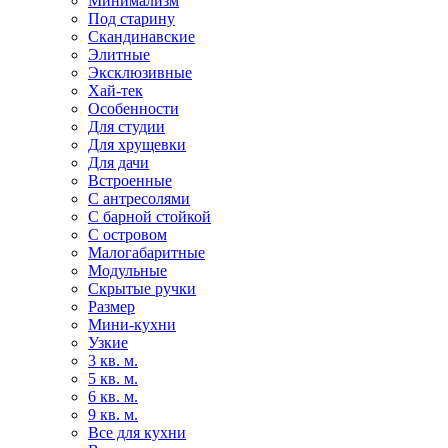
Минимализм
Под старину
Скандинавские
Элитные
Эксклюзивные
Хай-тек
Особенности
Для студии
Для хрущевки
Для дачи
Встроенные
С антресолями
С барной стойкой
С островом
Малогабаритные
Модульные
Скрытые ручки
Размер
Мини-кухни
Узкие
3 кв. м.
5 кв. м.
6 кв. м.
9 кв. м.
Все для кухни